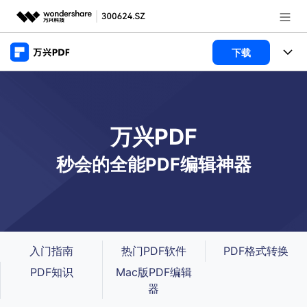
推荐产品
下载
AIGC数字创意
政企服务
产品
实用工具
桌面端
新闻中心
功能
万兴PDF
万兴PDF Windows版
关于万兴
商业合作
PDF新功能
秒会的全能PDF编辑神器
万兴PDF Mac版
PDF编辑器
加入我们
帮助中心
学校&教育
移动端
产品支持
PDF合并工具
帮助中心
企业采购
万兴PDF 安卓版
用户指南
PDF转换器
入门指南
热门PDF软件
PDF格式转换
登录
立即购买
万兴PDF iOS版
经销商招募
PDF知识
Mac版PDF编辑
常见问题
PDF加密
客服热线：
4000-300624
器
PDF开发工具
产品信息