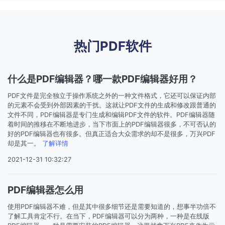
PDF文件压缩
更新日志
万兴PDF SDK
PDF签名
下载中心
申请试用
PDF批量工具
热门PDF软件
产品资讯
PDF提取页面
01.热门软件
什么是PDF编辑器？哪一款PDF编辑器好用？
PDF表格
02.转换PDF
PDF文件是完全独立于操作系统之外的一种文件格式，它还可以保证内部
PDF页面调整
的元素不会受到外部因素的干扰。这就让PDF文件的生成和修改跟普通的
03.编辑PDF
文件不同，PDF编辑器是专门生成和编辑PDF文件的软件。PDF编辑器随
着时间的推移在不断地进步，当下市面上的PDF编辑器很多，不可否认的
PDF文件创建
好的PDF编辑器也有很多。但真正适合大众需求的却不是很多，万兴PDF
查看更多 >
却是其一。
了解详情
PDF注释
2021-12-31 10:32:27
PDF OCR
PDF编辑器怎么用
使用PDF编辑器不难，但是其中很多细节还是需要知道的，想事半功倍不
了解工具肯定不行。在当下，PDF编辑器可以分为两种，一种是在线版