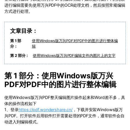
PDF文件压缩
进行编辑需要先使用万兴PDF中的OCR处理文档，然后按照常规编辑
更新日志
万兴PDF SDK
方式进行处理。
PDF签名
下载中心
申请试用
PDF批量工具
文章目录：
产品资讯
PDF提取页面
第 1 部
使用Windows版万兴PDF对PDF中的图片进行整体编
01.热门软件
分：
辑
PDF表格
02.转换PDF
第 2 部分：
使用Windows版万兴PDF编辑文件内图片上的文字
PDF页面调整
03.编辑PDF
第 1 部分：使用Windows版万兴
PDF文件创建
查看更多 >
PDF对PDF中的图片进行整体编辑
PDF注释
使用Windows版万兴PDF整天编辑图片操作起来和Word差不多，具
PDF OCR
体的操作流程如下
1、登录
https://pdf.wondershare.cn/
，下载并安装Windows版万
兴PDF。打开软件后用软件打开需要处理的PDF文件，通常软件会自
动进入到编辑模式。