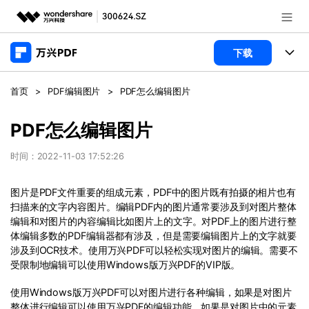
推荐产品
下载
AIGC数字创意
政企服务
产品
首页
>
PDF编辑图片
>
PDF怎么编辑图片
实用工具
桌面端
新闻中心
功能
PDF怎么编辑图片
万兴PDF Windows版
关于万兴
商业合作
时间：2022-11-03 17:52:26
PDF新功能
万兴PDF Mac版
PDF编辑器
加入我们
帮助中心
图片是PDF文件重要的组成元素，PDF中的图片既有拍摄的相片也有
学校&教育
扫描来的文字内容图片。编辑PDF内的图片通常要涉及到对图片整体
移动端
编辑和对图片的内容编辑比如图片上的文字。对PDF上的图片进行整
产品支持
PDF合并工具
帮助中心
企业采购
体编辑多数的PDF编辑器都有涉及，但是需要编辑图片上的文字就要
万兴PDF 安卓版
用户指南
PDF转换器
涉及到OCR技术。使用万兴PDF可以轻松实现对图片的编辑。需要不
登录
立即购买
受限制地编辑可以使用Windows版万兴PDF的VIP版。
万兴PDF iOS版
经销商招募
常见问题
PDF加密
客服热线：
4000-300624
使用Windows版万兴PDF可以对图片进行各种编辑，如果是对图片
PDF开发工具
产品信息
整体进行编辑可以使用万兴PDF的编辑功能，如果是对图片中的元素