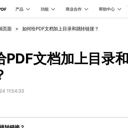
产品
功能
商业合作
帮助中心
加入我们
品
政企服务
新闻中心
关于万兴
服务
解决方案
公司简介
新闻动态
投资者关系
行业应用
实用工具
编辑页面
>
如何给PDF文档加上目录和跳转链接？
品支持
桌面端
PDF合并工具
学校&教育
产品信息
PDF文件压缩
移动端
企业采购
PDF提取页面
产品资讯
PDF开发工具
经销商招募
创业历程
活动专题
联系我们
用户
文档创意
数字文档
制造业
实用工具
互联网&
PDF转换器
PDF签名
PDF表格
户指南
更新日志
社会责任
供应商合作
01.热门软件
万兴PDF Windows版
万兴PDF 安卓版
万兴PDF SDK
免费下载
商
创意绘图
交通运输
教育
万兴PDF
万兴恢复专家
给PDF文档加上目录
PDF加密
PDF批量工具
PDF页面调整
利器
秒会的全能PDF编辑神器
简单高效的数据管理软件
见问题
下载中心
02.转换PDF
万兴PDF Mac版
万兴PDF iOS版
申请试用
案例
视频创意
金融&银行
电力资源
？
万兴HiPDF
万兴易修
03.编辑PDF
免费下载
免费下载
维导图软件
一站式在线PDF解决方案
视频/照片修复一站式解
查看更多 >
 11:54:33
免费下载
所有产品
和跳转链接？