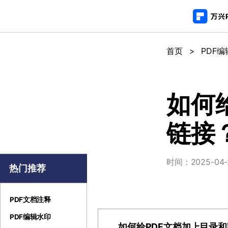
推荐产
AIGC数字创意
平台
首页
>
PDF
PDF新功能
产
视频创意
绘图创意
企业
PDF编辑器
用
代理
万兴剧厂
万兴图示
如何
AI驱动的一站式精品影视内容创作平台
一站式办公绘图
常
客户
链接
万兴喵影
万兴脑图
AI赋能，你也是剪辑大师
基于云的跨端思
万兴天幕
时间：2025-04-24
一句话生成视频/图片/音乐
热门推荐
Wondershare SelfyzAI
让照片动起来
PDF文档注释
PDF编辑水印
如何给PDF文档加上目录