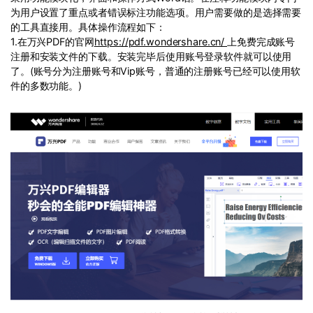
PDF文件压缩
为用户设置了重点或者错误标注功能选项。用户需要做的是选择需要
更新日志
万兴PDF SDK
的工具直接用。具体操作流程如下：
PDF签名
1.在万兴PDF的官网
https://pdf.wondershare.cn/
上免费完成账号
下载中心
申请试用
PDF批量工具
注册和安装文件的下载。安装完毕后使用账号登录软件就可以使用
了。(账号分为注册账号和Vip账号，普通的注册账号已经可以使用软
产品资讯
件的多数功能。)
PDF提取页面
01.热门软件
PDF表格
02.转换PDF
PDF页面调整
03.编辑PDF
PDF文件创建
查看更多 >
PDF注释
PDF OCR