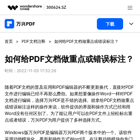
推荐产品
下载
AIGC数字创意
政企服务
产品
首页
>
PDF文档注释
>
如何给PDF文档做重点或错误标注？
实用工具
桌面端
新闻中心
功能
如何给PDF文档做重点或错误标注？
万兴PDF Windows版
关于万兴
商业合作
时间：2022-11-03 17:52:26
PDF新功能
万兴PDF Mac版
PDF编辑器
加入我们
帮助中心
随着PDF文档的普及应用和PDF编辑器的不断更新换代，直接对PDF
学校&教育
文件进行编辑已经不再那么费劲。如果想要像操作Word一样对PDF
移动端
文档进行编辑，选择万兴PDF是不错的选择。就拿给PDF文档做重点
产品支持
PDF合并工具
帮助中心
企业采购
或错误标注这样的操作来说，软件提供的界面和操作方式已经和用
万兴PDF 安卓版
用户指南
PDF转换器
Word没有任何区别了。为了能让用户可以在PDF文件上轻松标出重
登录
立即购买
点或者错误，万兴PDF为用户提供了多种选择方式。
万兴PDF iOS版
经销商招募
常见问题
PDF加密
客服热线：
4000-300624
Windows版万兴PDF是编辑器万兴PDF两个版本中的一个。该软件
PDF开发工具
产品信息
采用功能模块化，界面和操作方式Word话。在注释功能模块内专门